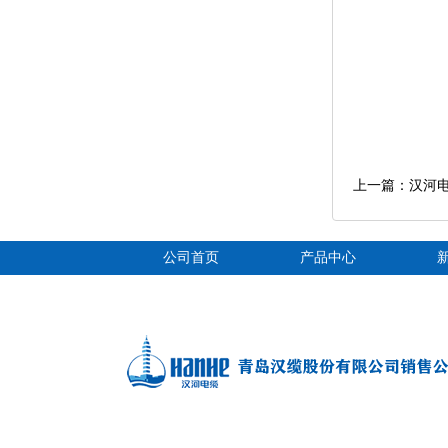
上一篇：
汉河电
公司首页
产品中心