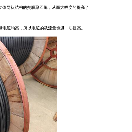
乙烯转化为立体网状结构的交联聚乙烯，从而大幅度的提高了
烯绝缘电缆均高，所以电缆的载流量也进一步提高。