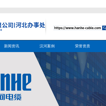
新闻资讯
汉河案例
荣誉资质