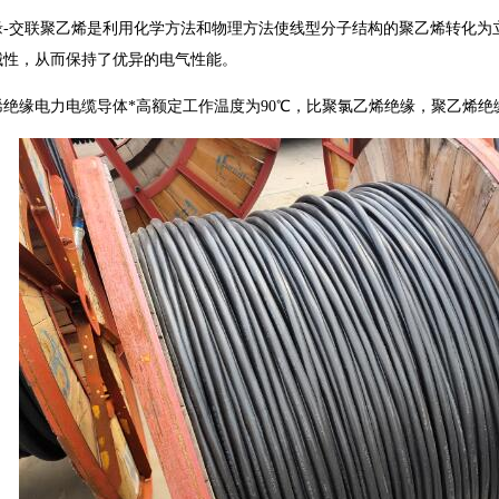
聚乙烯是利用化学方法和物理方法使线型分子结构的聚
械性，从而保持了优异的电气性能。
电力电缆导体*高额定工作温度为90℃，比聚氯乙烯绝缘，聚乙