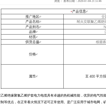
浏览： 发布日期：2020-07-04 21:55:46
联聚乙烯绝缘聚氯乙烯护套电力电缆具有卓越的热机械性能，优异的电气
限制等优点，在正常着火情况下还可正常使用。是广泛应用于城市电网，