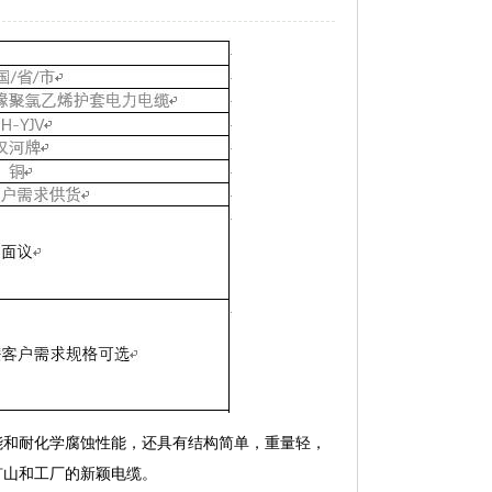
性能和耐化学腐蚀性能，还具有结构简单，重量轻，
矿山和工厂的新颖电缆。